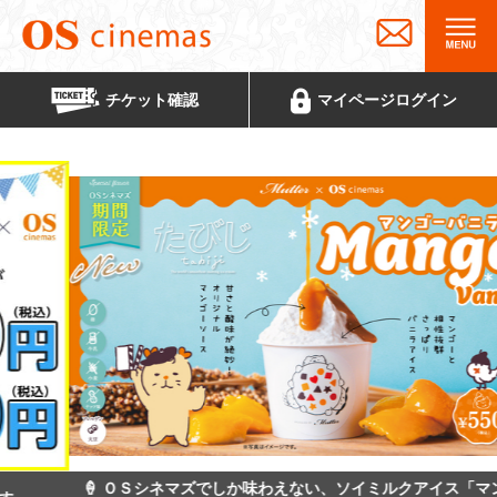
チケット
確認
マイページ
ログイン
🍦 ＯＳシネマズでしか味わえない、ソイミルクアイス「マンゴーバ